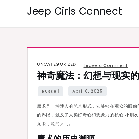
Skip
Jeep Girls Connect
to
content
UNCATEGORIZED
on
Leave a Comment
神奇魔法：幻想与现实
神
奇
魔
法：
魔术是一种迷人的艺术形式，它能够在观众的眼前
幻
的界限，触及了人类好奇心和想象力的核心
小朋友
想
无限可能的大门。
与
现