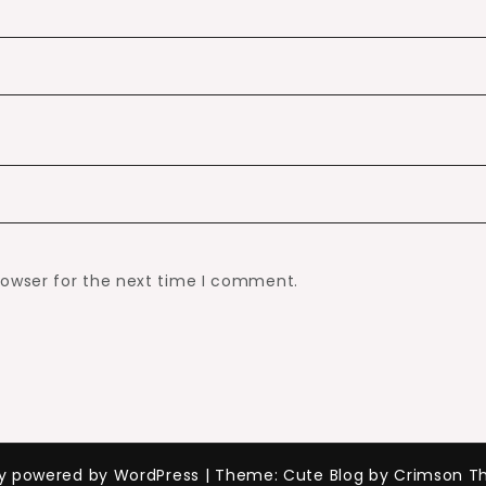
rowser for the next time I comment.
ly powered by WordPress
|
Theme: Cute Blog by Crimson T