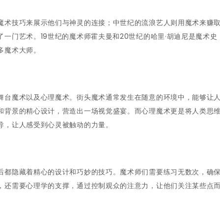
魔术技巧来展示他们与神灵的连接；中世纪的流浪艺人则用魔术来赚
一门艺术。19世纪的魔术师霍夫曼和20世纪的哈里·胡迪尼是魔术史
多魔术大师。
舞台魔术以及心理魔术。街头魔术通常发生在随意的环境中，能够让
和背景的精心设计，营造出一场视觉盛宴。而心理魔术更是将人类思
导，让人感受到心灵被触动的力量。
后都隐藏着精心的设计和巧妙的技巧。魔术师们需要练习无数次，确
，还需要心理学的支撑，通过控制观众的注意力，让他们关注某些点