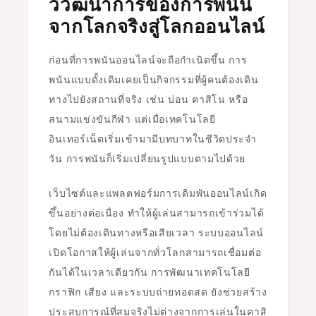
วิวัฒนาการของการพนัน
จากโลกจริงสู่โลกออนไลน์
ก่อนที่การพนันออนไลน์จะถือกำเนิดขึ้น การ
พนันแบบดั้งเดิมเคยเป็นกิจกรรมที่ผู้คนต้องเดิน
ทางไปยังสถานที่จริง เช่น บ่อน คาสิโน หรือ
สนามแข่งขันกีฬา แต่เมื่อเทคโนโลยี
อินเทอร์เน็ตเริ่มเข้ามามีบทบาทในชีวิตประจำ
วัน การพนันก็เริ่มเปลี่ยนรูปแบบตามไปด้วย
เว็บไซต์และแพลตฟอร์มการเดิมพันออนไลน์เกิด
ขึ้นอย่างต่อเนื่อง ทำให้ผู้เล่นสามารถเข้าร่วมได้
โดยไม่ต้องเดินทางหรือเสียเวลา ระบบออนไลน์
เปิดโอกาสให้ผู้เล่นจากทั่วโลกสามารถเชื่อมต่อ
กันได้ในเวลาเดียวกัน การพัฒนาเทคโนโลยี
กราฟิก เสียง และระบบถ่ายทอดสด ยังช่วยสร้าง
ประสบการณ์ที่สมจริงไม่ต่างจากการเล่นในคาสิ