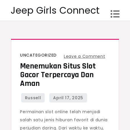
Skip
Jeep Girls Connect
to
content
UNCATEGORIZED
on
Leave a Comment
Menemukan Situs Slot
Menemuka
Situs
Gacor Terpercaya Dan
Slot
Aman
Gacor
Terpercay
dan
Permainan slot online telah menjadi
Aman
salah satu jenis hiburan favorit di dunia
perjudian daring. Dari waktu ke waktu,