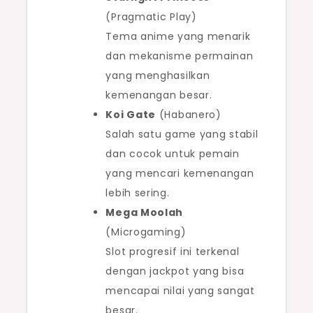
(Pragmatic Play)
Tema anime yang menarik
dan mekanisme permainan
yang menghasilkan
kemenangan besar.
Koi Gate
(Habanero)
Salah satu game yang stabil
dan cocok untuk pemain
yang mencari kemenangan
lebih sering.
Mega Moolah
(Microgaming)
Slot progresif ini terkenal
dengan jackpot yang bisa
mencapai nilai yang sangat
besar.