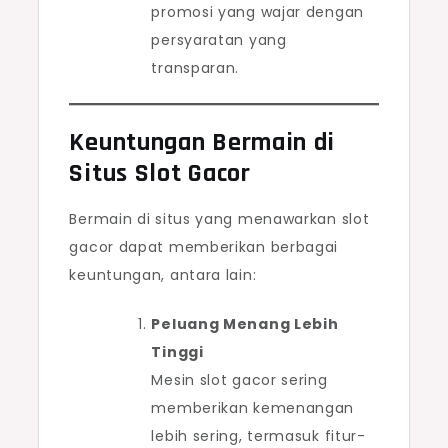
promosi yang wajar dengan
persyaratan yang
transparan.
Keuntungan Bermain di
Situs Slot Gacor
Bermain di situs yang menawarkan slot
gacor dapat memberikan berbagai
keuntungan, antara lain:
Peluang Menang Lebih
Tinggi
Mesin slot gacor sering
memberikan kemenangan
lebih sering, termasuk fitur-