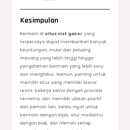
Kesimpulan
Bermain di
situs slot gacor
yang
terpercaya dapat memberikan banyak
keuntungan, mulai dari peluang
menang yang lebih tinggi hingga
pengalaman bermain yang lebih seru
dan menghibur. Namun, penting untuk
memilih situs yang memiliki lisensi
resmi, bekerja sama dengan provider
ternama, dan memiliki ulasan positif
dari pemain lain. Selalu ingat untuk
bermain dengan bijak, atur modalmu
dengan baik, dan nikmati setiap