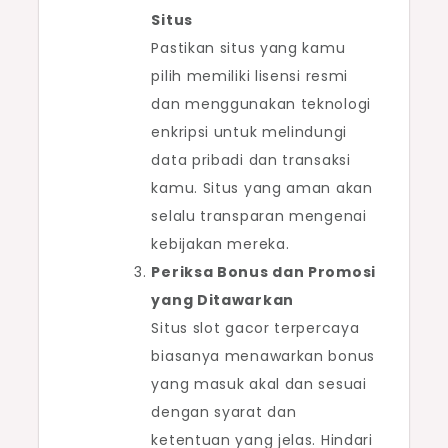
Situs
Pastikan situs yang kamu
pilih memiliki lisensi resmi
dan menggunakan teknologi
enkripsi untuk melindungi
data pribadi dan transaksi
kamu. Situs yang aman akan
selalu transparan mengenai
kebijakan mereka.
Periksa Bonus dan Promosi
yang Ditawarkan
Situs slot gacor terpercaya
biasanya menawarkan bonus
yang masuk akal dan sesuai
dengan syarat dan
ketentuan yang jelas. Hindari