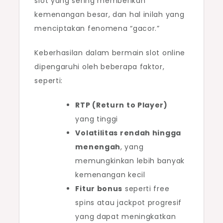
slot yang sering memberikan
kemenangan besar, dan hal inilah yang
menciptakan fenomena “gacor.”
Keberhasilan dalam bermain slot online
dipengaruhi oleh beberapa faktor,
seperti:
RTP (Return to Player)
yang tinggi
Volatilitas rendah hingga
menengah
, yang
memungkinkan lebih banyak
kemenangan kecil
Fitur bonus
seperti free
spins atau jackpot progresif
yang dapat meningkatkan