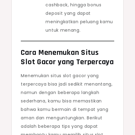
cashback, hingga bonus
deposit yang dapat
meningkatkan peluang kamu
untuk menang.
Cara Menemukan Situs
Slot Gacor yang Terpercaya
Menemukan situs slot gacor yang
terpercaya bisa jadi sedikit menantang,
namun dengan beberapa langkah
sederhana, kamu bisa memastikan
bahwa kamu bermain di tempat yang
aman dan menguntungkan. Berikut
adalah beberapa tips yang dapat
membantu kamu memilih situs slot