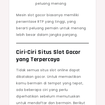
peluang menang
Mesin slot gacor biasanya memiliki
persentase RTP yang tinggi, yang
berarti peluang pemain untuk menang
lebih besar dalam jangka panjang.
Ciri-Ciri Situs Slot Gacor
yang Terpercaya
Tidak semua situs slot online dapat
dikatakan gacor. Untuk memastikan
kamu bermain di tempat yang tepat,
ada beberapa ciri yang perlu
diperhatikan sebelum memutuskan
untuk mendaftar dan bermain. Berikut