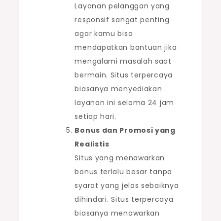
Layanan pelanggan yang
responsif sangat penting
agar kamu bisa
mendapatkan bantuan jika
mengalami masalah saat
bermain. Situs terpercaya
biasanya menyediakan
layanan ini selama 24 jam
setiap hari.
Bonus dan Promosi yang
Realistis
Situs yang menawarkan
bonus terlalu besar tanpa
syarat yang jelas sebaiknya
dihindari. Situs terpercaya
biasanya menawarkan